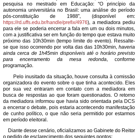
pesquisa no mestrado em Educação: “O princípio da
autonomia universitária no Brasil: uma análise do período
pós-constituição de 1988”, (disponível em:
https://rd.uffs.edu.br/handle/prefix/4976
), a mediadora pediu
para ele se poderia encerrar a fala em um ou dois minutos,
com a justificativa ser em função do tempo que estava muito
próximo das 10h30min (tempo limite do evento). Ressalte-
se que isso ocorrendo por volta das das 10h30min,
haveria
ainda cerca de 1h45min disponíveis até o horário previsto
para encerramento da mesa redonda
, conforme
programação.
Pelo inusitado da situação, houve consulta à comissão
organizadora do evento sobre o que tinha acontecido. Eles
por sua vez entraram em contato com a mediadora em
busca de respostas ao que foram questionados. O retorno
da mediadora informou que havia sido orientada pela DCS
a encerrar o debate, pois estaria acontecendo manifestação
de cunho político, o que não seria permitido por estarmos
em período eleitoral.
Diante desse cenário, oficializamos ao Gabinete do Reitor
o pedido de esclarecimento dos seguintes pontos: