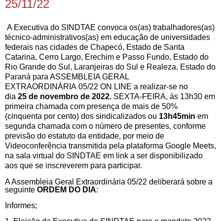
25/11/22
A Executiva do SINDTAE convoca os(as) trabalhadores(as)
técnico-administrativos(as) em educação de universidades
federais nas cidades de Chapecó, Estado de Santa
Catarina, Cerro Largo, Erechim e Passo Fundo, Estado do
Rio Grande do Sul, Laranjeiras do Sul e Realeza, Estado do
Paraná para ASSEMBLEIA GERAL
EXTRAORDINÁRIA
05/22
ON LINE a realizar-se no
dia
25
de
novembro
de 202
2
,
SEXTA-FEIRA
, às
13
h30
em
primeira chamada com presença de mais de 50%
(cinquenta por cento) dos sindicalizados ou
13
h45min
em
segunda chamada com o número de presentes, conforme
previsão do estatuto da entidade, por meio de
Videoconferência transmitida pela plataforma Google Meets,
na sala virtual do SINDTAE
em link a ser disponibilizado
aos que se inscreverem para participar.
A Assembleia Geral Extraordinária 05/22 deliberará sobre a
seguinte
ORDEM DO DIA
:
Informes;