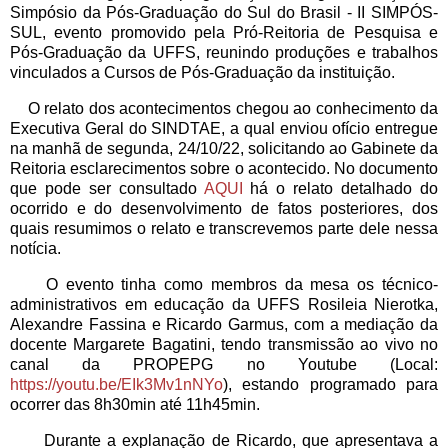
Simpósio da Pós-Graduação do Sul do Brasil - II SIMPÓS-
SUL, evento promovido pela Pró-Reitoria de Pesquisa e
Pós-Graduação da UFFS, reunindo produções e trabalhos
vinculados a Cursos de Pós-Graduação da instituição.
O relato dos acontecimentos chegou ao conhecimento da
Executiva Geral do SINDTAE, a qual enviou ofício entregue
na manhã de segunda, 24/10/22, solicitando ao Gabinete da
Reitoria esclarecimentos sobre o acontecido. No documento
que pode ser consultado
AQUI
há o relato detalhado do
ocorrido e do desenvolvimento de fatos posteriores, dos
quais resumimos o relato e transcrevemos parte dele nessa
notícia.
O evento tinha como membros da mesa os técnico-
administrativos em educação da UFFS Rosileia Nierotka,
Alexandre Fassina e Ricardo Garmus, com a mediação da
docente Margarete Bagatini, tendo transmissão ao vivo no
canal da PROPEPG no Youtube (Local:
https://youtu.be/EIk3Mv1nNYo
), estando programado para
ocorrer das 8h30min até 11h45min.
Durante a explanação de Ricardo, que apresentava a