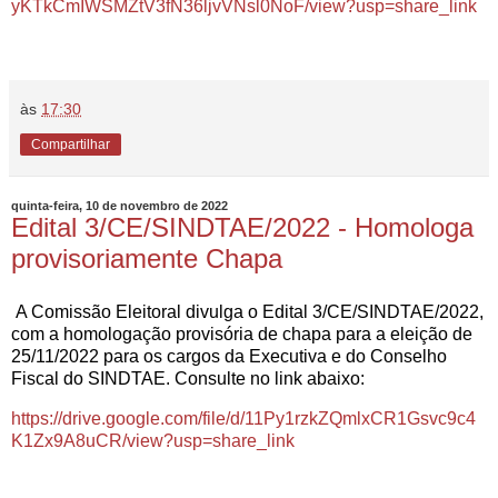
yKTkCmIWSMZtV3fN36ljvVNsl0NoF/view?usp=share_link
às
17:30
Compartilhar
quinta-feira, 10 de novembro de 2022
Edital 3/CE/SINDTAE/2022 - Homologa
provisoriamente Chapa
A Comissão Eleitoral divulga o Edital 3/CE/SINDTAE/2022,
com a homologação provisória de chapa para a eleição de
25/11/2022 para os cargos da Executiva e do Conselho
Fiscal do SINDTAE. Consulte no link abaixo:
https://drive.google.com/file/d/11Py1rzkZQmlxCR1Gsvc9c4
K1Zx9A8uCR/view?usp=share_link