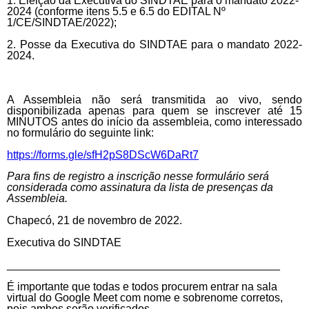
1. Eleição da Executiva do SINDTAE para o mandato 2022-
2024 (conforme itens 5.5 e 6.5 do EDITAL Nº
1/CE/SINDTAE/2022);
2
. Posse da Executiva do SINDTAE para o mandato 2022-
2024.
A Assembleia não será transmitida ao vivo, sendo
disponibilizada apenas para quem se inscrever até 15
MINUTOS antes do início da assembleia, como interessado
no formulário do seguinte link:
https://forms.gle/sfH2pS8DScW6DaRt7
Para fins de registro a inscrição nesse formulário será
considerada como assinatura da lista de presenças da
Assembleia.
Chapecó, 21
de
novembro
de 202
2
.
Executiva do SINDTAE
____________________________________________
É importante que todas e todos procurem entrar na sala
virtual do Google Meet com nome e sobrenome corretos,
pois ambos serão verificados.