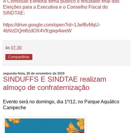
A Comissão Eleitoral torna público o resultado final das
Eleições para a Executiva e o Conselho Fiscal do
SINDTAE:
https://drive.google.com/open?id=1Jwf8vMqU-
4bNzDQm8zdOX4Vfcgwp4weW
às
07:30
Compartilhar
segunda-feira, 25 de novembro de 2019
SINDUFFS E SINDTAE realizam
almoço de confraternização
Evento será no domingo, dia 1º/12, no Parque Aquático
Campeche