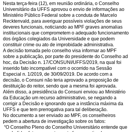
Nesta terça-feira (12), em reunião ordinária, o Conselho
Universitário da UFFS aprovou o envio de informações ao
Ministério Público Federal sobre a conduta de Marcelo
Recktenvald, para averiguar possíveis violações de seus
deveres funcionais, noticiando ao MPF graves anomalias
institucionais que comprometem o adequado funcionamento
dos órgãos colegiados da Universidade e que podem
constituir crime ou ato de improbidade administrativa.
A decisão tomada pelo conselho visa informar ao MPF
sobre a publicação, por parte do presidente do Conselho ad
hoc, da Decisão n. 17/CONSUNI/UFFS/2019, na qual foi
inserido fato incompatível com o ocorrido na Sessão
Especial n. 1/2019, de 30/09/2019. De acordo com a
decisão, o Consuni não teria aprovado a proposição de
destituição do reitor, sendo que a mesma foi aprovada.
Além disso, a presidência do Consuni enviou ao Ministério
da Educação um recurso administrativo, se negando a
corrigir a Decisão e ignorando que a instância máxima da
UFFS e que tem prerrogativa para tal deliberação.
No documento a ser enviado ao MPF, os conselheiros
pedem a abertura de investigação sobre os fatos:
“O Conselho Pleno do Conselho Universitário entende que