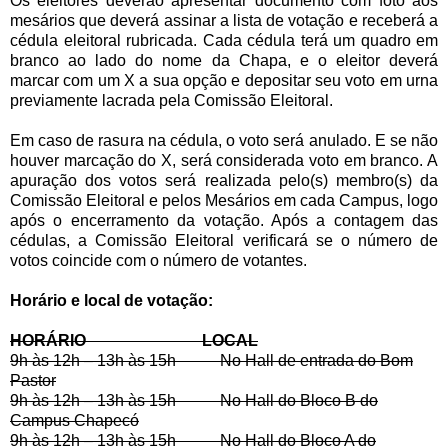
Os eleitores deverão apresentar documento com foto aos
mesários que deverá assinar a lista de votação e receberá a
cédula eleitoral rubricada. Cada cédula terá um quadro em
branco ao lado do nome da Chapa, e o eleitor deverá
marcar com um X a sua opção e depositar seu voto em urna
previamente lacrada pela Comissão Eleitoral.
Em caso de rasura na cédula, o voto será anulado. E se não
houver marcação do X, será considerada voto em branco. A
apuração dos votos será realizada pelo(s) membro(s) da
Comissão Eleitoral e pelos Mesários em cada Campus, logo
após o encerramento da votação. Após a contagem das
cédulas, a Comissão Eleitoral verificará se o número de
votos coincide com o número de votantes.
Horário e local de votação:
HORÁRIO LOCAL
9h às 12h – 13h às 15h No Hall de entrada do Bom
Pastor
9h às 12h – 13h às 15h No Hall do Bloco B do
Campus Chapecó
9h às 12h – 13h às 15h No Hall do Bloco A do