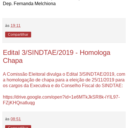
Dep. Fernanda Melchiona
às
19:11
Compartilhar
Edital 3/SINDTAE/2019 - Homologa
Chapa
A Comissão Eleitoral divulga o Edital 3/SINDTAE/2019, com
a homologação de chapa para a eleição de 25/11/2019 para
os cargos da Executiva e do Conselho Fiscal do SINDTAE:
https://drive.google.com/open?id=1e6MTkJkSR8k-iYIL97-
FZjKHQnatluqg
às
08:51
Compartilhar