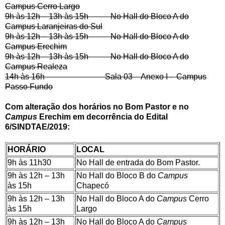
Campus Cerro Largo
9h às 12h – 13h às 15h No Hall do Bloco A do
Campus Laranjeiras do Sul
9h às 12h – 13h às 15h No Hall do Bloco A do
Campus Erechim
9h às 12h – 13h às 15h No Hall do Bloco A do
Campus Realeza
14h às 16h Sala 03 – Anexo I - Campus
Passo Fundo
Com alteração dos horários no Bom Pastor e no
Campus
Erechim em decorrência do Edital
6/SINDTAE/2019:
HORÁRIO
LOCAL
9h às 11h30
No Hall de entrada do Bom Pastor.
9h às 12h – 13h
No Hall do Bloco B do
Campus
às 15h
Chapecó
9h às 12h – 13h
No Hall do Bloco A do
Campus
Cerro
às 15h
Largo
9h às 12h – 13h
No Hall do Bloco A do
Campus