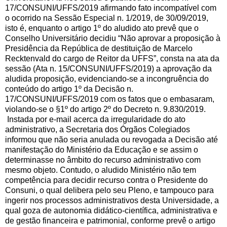
17/CONSUNI/UFFS/2019 afirmando fato incompatível com
o ocorrido na Sessão Especial n. 1/2019, de 30/09/2019,
isto é, enquanto o artigo 1º do aludido ato prevê que o
Conselho Universitário decidiu “Não aprovar a proposição à
Presidência da República de destituição de Marcelo
Recktenvald do cargo de Reitor da UFFS”, consta na ata da
sessão (Ata n. 15/CONSUNI/UFFS/2019) a aprovação da
aludida proposição, evidenciando-se a incongruência do
conteúdo do artigo 1º da Decisão n.
17/CONSUNI/UFFS/2019 com os fatos que o embasaram,
violando-se o §1º do artigo 2º do Decreto n. 9.830/2019.
Instada por e-mail acerca da irregularidade do ato
administrativo, a Secretaria dos Órgãos Colegiados
informou que não seria anulada ou revogada a Decisão até
manifestação do Ministério da Educação e se assim o
determinasse no âmbito do recurso administrativo com
mesmo objeto. Contudo, o aludido Ministério não tem
competência para decidir recurso contra o Presidente do
Consuni, o qual delibera pelo seu Pleno, e tampouco para
ingerir nos processos administrativos desta Universidade, a
qual goza de autonomia didático-científica, administrativa e
de gestão financeira e patrimonial, conforme prevê o artigo