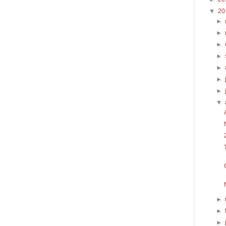
▼
20
►
►
►
►
►
►
►
▼
►
►
►