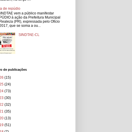
a de repúdio
INDTAE vem a público manifestar
ÚDIO à ação da Prefeitura Municipal
Realeza (PR), expressada pelo Ofício
2017, que se soma a ou...
SINDTAE-CL
vo de publicações
26
(15)
25
(24)
24
(73)
23
(30)
22
(32)
21
(35)
20
(13)
19
(51)
18
(7)