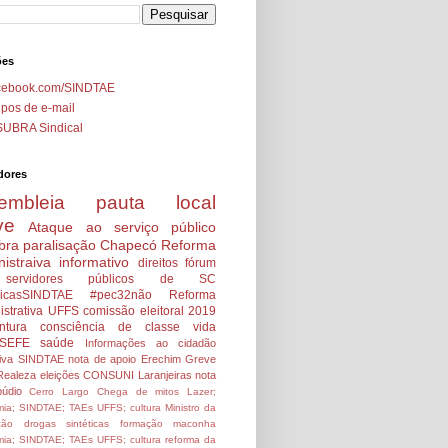
ões
cebook.com/SINDTAE
pos de e-mail
SUBRA Sindical
dores
embleia
pauta local
ve
Ataque ao serviço público
bra
paralisação
Chapecó
Reforma
istraiva
informativo
direitos
fórum
servidores públicos de SC
icasSINDTAE
#pec32não
Reforma
strativa
UFFS
comissão eleitoral 2019
ntura
consciência de classe
vida
SEFE
saúde
Informações ao cidadão
tiva SINDTAE
nota de apoio
Erechim
Greve
Realeza
eleições
CONSUNI
Laranjeiras
nota
údio
Cerro Largo
Chega de mitos
Lazer;
ia; SINDTAE; TAEs UFFS; cultura
Ministro da
ção
drogas sintéticas
formação
maconha
ia; SINDTAE; TAEs UFFS; cultura
reforma da