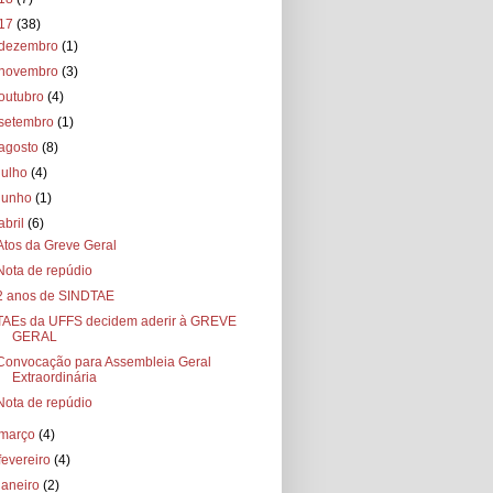
17
(38)
dezembro
(1)
novembro
(3)
outubro
(4)
setembro
(1)
agosto
(8)
julho
(4)
junho
(1)
abril
(6)
Atos da Greve Geral
Nota de repúdio
2 anos de SINDTAE
TAEs da UFFS decidem aderir à GREVE
GERAL
Convocação para Assembleia Geral
Extraordinária
Nota de repúdio
março
(4)
fevereiro
(4)
janeiro
(2)