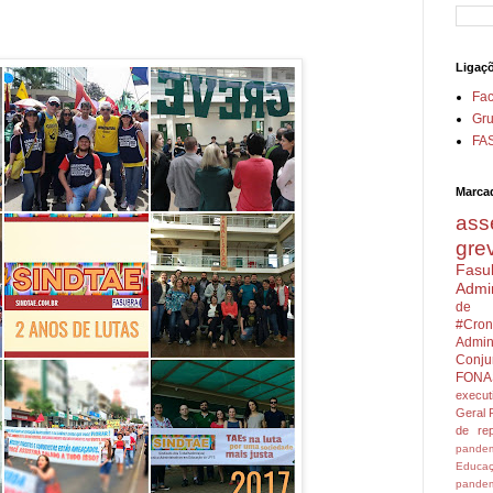
Ligaç
Fa
Gru
FA
Marca
ass
gre
Fasu
Admin
de 
#Cron
Admini
Conju
FONA
execu
Geral
de rep
pandem
Educa
pandem