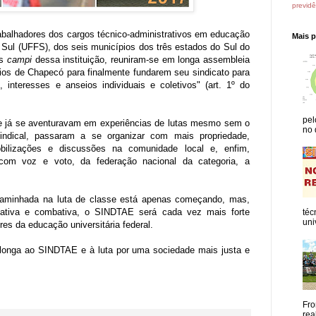
previdê
rabalhadores dos cargos técnico-administrativos em educação
Mais 
 Sul (UFFS), dos seis municípios dos três estados do Sul do
os
campi
dessa instituição, reuniram-se em longa assembleia
rios de Chapecó para finalmente fundarem seu sindicato para
 interesses e anseios individuais e coletivos" (art. 1º do
pel
 já se aventuravam em experiências de lutas mesmo sem o
no 
ndical, passaram a se organizar com mais propriedade,
bilizações e discussões na comunidade local e, enfim,
 com voz e voto, da federação nacional da categoria, a
 caminhada na luta de classe está apenas começando, mas,
pativa e combativa, o SINDTAE será cada vez mais forte
téc
uni
res da educação universitária federal.
onga ao SINDTAE e à luta por uma sociedade mais justa e
Fro
rea