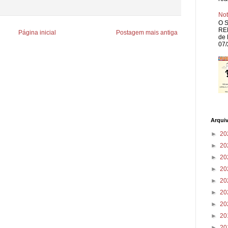
Not
O S
REP
Página inicial
Postagem mais antiga
de 
07/
Arqui
►
20
►
20
►
20
►
20
►
20
►
20
►
20
►
20
►
20