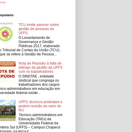
ncia
populares
TCU emite parecer sobre
gestão de pessoas da
UFFS
O Levantamento de
Governança e Gestão
Públicas 2017, elaborado
o Tribunal de Contas da União (TCU) ,
que se refere à Gestão de Pessoa...
Nota de Repúdio à falta de
diálogo da gestão da UFFS
com os trabalhadores
O SINDTAE , entidade
sindical que congrega os
trabalhadores dos cargos
nico-administrativos em educação em
versidade federal existe...
UFFS: técnicos protestam e
pedem revisão do valor do
RU
Técnico-administrativos em
Educação (TAEs) da
Universidade Federal da
nteira Sul (UFFS) – Campus Chapecó
lizaram, na terça-f...