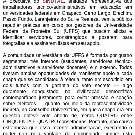
A Executiva do
SINDTAE
, entidade representativa dos
trabalhadores técnico-administrativos em educação em
universidades federais em Chapecó, Cerro Largo, Erechim,
Passo Fundo, Laranjeiras do Sul e Realeza, vem a público
repudiar práticas em curso por gestores da Universidade
Federal da Fronteira Sul (UFFS) que buscam aliciar e
identificar servidores, constrangidos a posarem para
fotografias e a assinarem listas em seu apoio.
A comunidade universitária da UFFS é formada por quatro
segmentos: três internos (estudantes, servidores técnico-
administrativos e servidores docentes) e o externo. Todos
tiveram amplas oportunidades de manifestar apoio a cada
chapa que se candidatou à reitoria, tanto em escrutínio em
dois turnos com a garantia do voto secreto — algo
duramente conquistado na civilização democrática
contemporânea justamente para evitar pressão e coação
sobre eleitores — quanto por meio da representatividade
indireta, no Conselho Universitário, em que a chapa ora em
questão obteve voto aberto de meros QUATRO entre
CINQUENTA E QUATRO conselheiros. Portanto, não causa
estranheza que essa recente administração, exercendo o
poder não pela vontade da comunidade, ignore esta