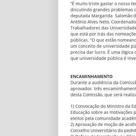
“É muito triste gastar o nosso 
discutindo grandes problemas q
deputada Margarida Salomão (P
Antônio Alves Neto, Coordenado
Trabalhadores das Universidades
que está por trás das nomeaçõe
públicas. “O que estão nomeand
um conceito de universidade pú
precisa dar lucro. É uma lógic
que universidade pública é inve
ENCAMINHAMENTO
Durante a audiência da Comiss
aprovados três encaminhamento
desta Comissão, que será realiza
1) Convocação do Ministro da E
Educação sobre as motivações p
eleitos pela comunidade acadê
2) Aprovação de moção de acolhi
Conselho Universitário do pedid