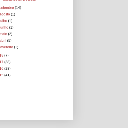
setembro
(14)
agosto
(1)
julho
(1)
junho
(1)
maio
(2)
abril
(5)
fevereiro
(1)
18
(7)
17
(38)
16
(28)
15
(41)