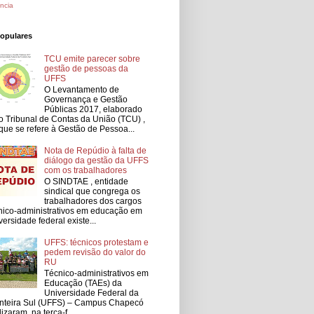
ncia
populares
TCU emite parecer sobre
gestão de pessoas da
UFFS
O Levantamento de
Governança e Gestão
Públicas 2017, elaborado
o Tribunal de Contas da União (TCU) ,
que se refere à Gestão de Pessoa...
Nota de Repúdio à falta de
diálogo da gestão da UFFS
com os trabalhadores
O SINDTAE , entidade
sindical que congrega os
trabalhadores dos cargos
nico-administrativos em educação em
versidade federal existe...
UFFS: técnicos protestam e
pedem revisão do valor do
RU
Técnico-administrativos em
Educação (TAEs) da
Universidade Federal da
nteira Sul (UFFS) – Campus Chapecó
lizaram, na terça-f...