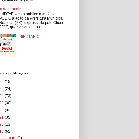
a de repúdio
INDTAE vem a público manifestar
ÚDIO à ação da Prefeitura Municipal
Realeza (PR), expressada pelo Ofício
2017, que se soma a ou...
SINDTAE-CL
vo de publicações
26
(15)
25
(24)
24
(73)
23
(30)
22
(32)
21
(35)
20
(13)
19
(51)
dezembro
(1)