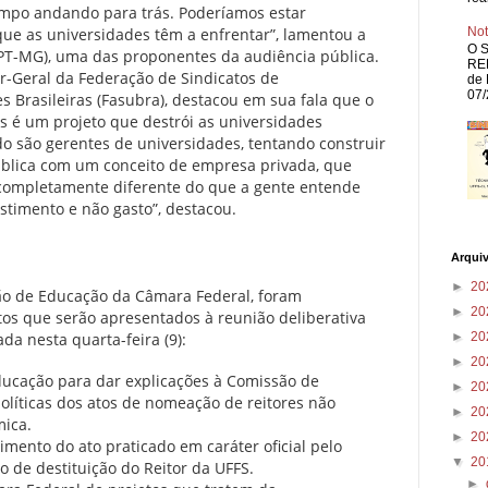
tempo andando para trás. Poderíamos estar
ue as universidades têm a enfrentar”, lamentou a
Not
O S
T-MG), uma das proponentes da audiência pública.
REP
r-Geral da Federação de Sindicatos de
de 
07/
 Brasileiras (Fasubra), destacou em sua fala que o
s é um projeto que destrói as universidades
o são gerentes de universidades, tentando construir
blica com um conceito de empresa privada, que
a completamente diferente do que a gente entende
stimento e não gasto”, destacou.
Arqui
►
20
ão de Educação da Câmara Federal, foram
►
20
s que serão apresentados à reunião deliberativa
►
20
da nesta quarta-feira (9):
►
20
ducação para dar explicações à Comissão de
►
20
olíticas dos atos de nomeação de reitores não
►
20
mica.
►
20
mento do ato praticado em caráter oficial pelo
▼
20
o de destituição do Reitor da UFFS.
►