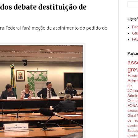
os debate destituição de
Ligaç
a Federal fará moção de acolhimento do pedido de
Fa
Gru
FA
Marca
ass
gre
Fasu
Admin
de 
#Cron
Admini
Conju
FONA
execu
Geral
de rep
pandem
Educa
pandem