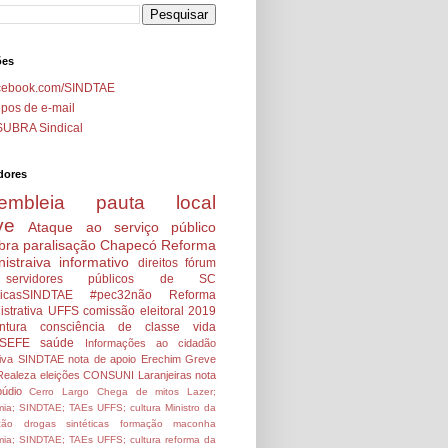
ões
cebook.com/SINDTAE
pos de e-mail
SUBRA Sindical
dores
embleia
pauta local
ve
Ataque ao serviço público
bra
paralisação
Chapecó
Reforma
istraiva
informativo
direitos
fórum
servidores públicos de SC
icasSINDTAE
#pec32não
Reforma
strativa
UFFS
comissão eleitoral 2019
ntura
consciência de classe
vida
SEFE
saúde
Informações ao cidadão
tiva SINDTAE
nota de apoio
Erechim
Greve
Realeza
eleições
CONSUNI
Laranjeiras
nota
údio
Cerro Largo
Chega de mitos
Lazer;
ia; SINDTAE; TAEs UFFS; cultura
Ministro da
ção
drogas sintéticas
formação
maconha
ia; SINDTAE; TAEs UFFS; cultura
reforma da