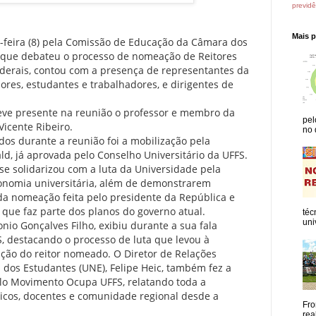
previdê
Mais 
-feira (8) pela Comissão de Educação da Câmara dos
 que debateu o processo de nomeação de Reitores
ederais, contou com a presença de representantes da
res, estudantes e trabalhadores, e dirigentes de
eve presente na reunião o professor e membro da
pel
Vicente Ribeiro.
no 
os durante a reunião foi a mobilização pela
ld, já aprovada pelo Conselho Universitário da UFFS.
se solidarizou com a luta da Universidade pela
onomia universitária, além de demonstrarem
a nomeação feita pelo presidente da República e
que faz parte dos planos do governo atual.
téc
uni
io Gonçalves Filho, exibiu durante a sua fala
, destacando o processo de luta que levou à
ição do reitor nomeado. O Diretor de Relações
l dos Estudantes (UNE), Felipe Heic, também fez a
elo Movimento Ocupa UFFS, relatando toda a
nicos, docentes e comunidade regional desde a
Fro
rea