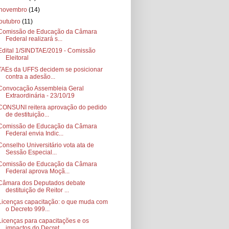
novembro
(14)
outubro
(11)
Comissão de Educação da Câmara
Federal realizará s...
Edital 1/SINDTAE/2019 - Comissão
Eleitoral
TAEs da UFFS decidem se posicionar
contra a adesão...
Convocação Assembleia Geral
Extraordinária - 23/10/19
CONSUNI reitera aprovação do pedido
de destituição...
Comissão de Educação da Câmara
Federal envia Indic...
Conselho Universitário vota ata de
Sessão Especial...
Comissão de Educação da Câmara
Federal aprova Moçã...
Câmara dos Deputados debate
destituição de Reitor ...
Licenças capacitação: o que muda com
o Decreto 999...
Licenças para capacitações e os
impactos do Decret...