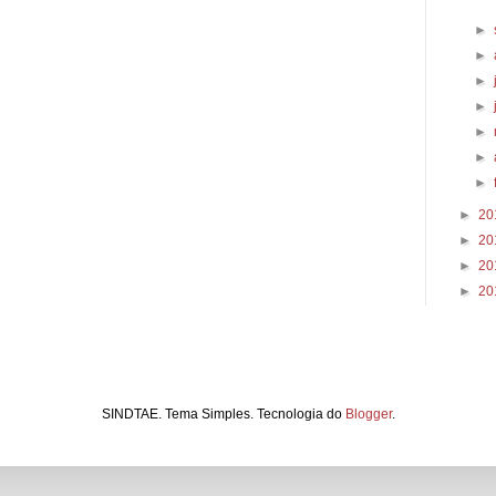
►
►
►
►
►
►
►
►
20
►
20
►
20
►
20
SINDTAE. Tema Simples. Tecnologia do
Blogger
.