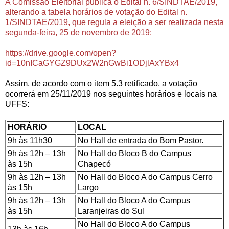
A Comissão Eleitorial publica o Edital n. 6/SINDTAE/2019,
alterando a tabela horários de votação do Edital n.
1/SINDTAE/2019, que regula a eleição a ser realizada nesta
segunda-feira, 25 de novembro de 2019:
https://drive.google.com/open?
id=10nICaGYGZ9DUx2W2nGwBi1ODjlAxYBx4
Assim, de acordo com o item 5.3 retificado, a votação
ocorrerá em 25/11/2019 nos seguintes horários e locais na
UFFS:
HORÁRIO
LOCAL
9h às 11h30
No Hall de entrada do Bom Pastor.
9h às 12h – 13h
No Hall do Bloco B do Campus
às 15h
Chapecó
9h às 12h – 13h
No Hall do Bloco A do Campus Cerro
às 15h
Largo
9h às 12h – 13h
No Hall do Bloco A do Campus
às 15h
Laranjeiras do Sul
No Hall do Bloco A do Campus