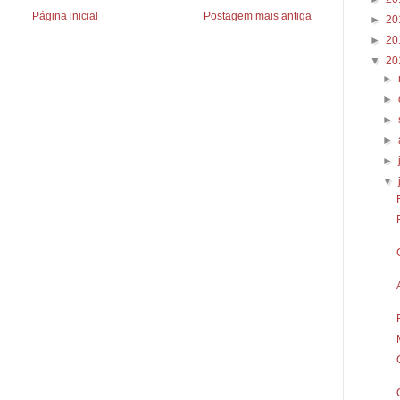
Página inicial
Postagem mais antiga
►
20
►
20
▼
20
►
►
►
►
►
▼