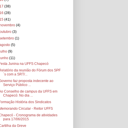
17
(38)
16
(28)
15
(41)
novembro
(4)
outubro
(3)
setembro
(1)
agosto
(5)
julho
(9)
junho
(11)
Festa Junina na UFFS Chapecó
Relatório da reunião do Fórum dos SPF
´s com a SRT/...
Governo faz proposta indecente ao
Serviço Público ...
Ao Conselho de campus da UFFS em
Chapecó: No dia ...
Formação História dos Sindicatos
Memorando Circular - Reitor UFFS
Chapecó - Cronograma de atividades
para 17/06/2015
Cartilha da Greve