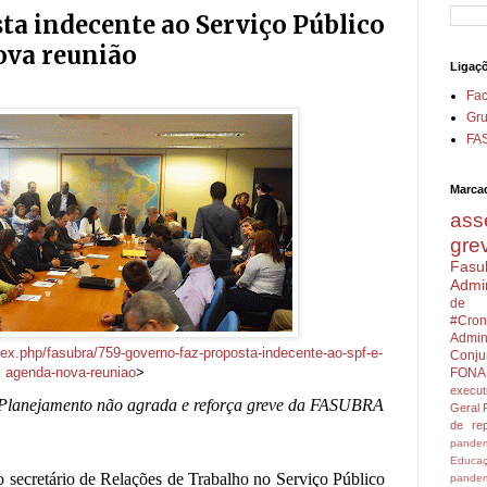
ta indecente ao Serviço Público
ova reunião
Ligaç
Fa
Gru
FA
Marca
ass
gre
Fasu
Admin
de 
#Cron
Admini
dex.php/fasubra/759-governo-faz-proposta-indecente-ao-spf-e-
Conju
agenda-nova-reuniao
>
FONA
execu
 Planejamento não agrada e reforça greve da FASUBRA
Geral
de rep
pandem
Educa
o secretário de Relações de Trabalho no Serviço Público
pandem