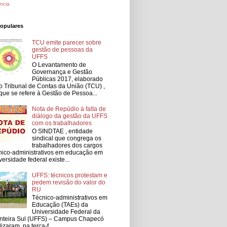
ncia
populares
TCU emite parecer sobre
gestão de pessoas da
UFFS
O Levantamento de
Governança e Gestão
Públicas 2017, elaborado
o Tribunal de Contas da União (TCU) ,
que se refere à Gestão de Pessoa...
Nota de Repúdio à falta de
diálogo da gestão da UFFS
com os trabalhadores
O SINDTAE , entidade
sindical que congrega os
trabalhadores dos cargos
nico-administrativos em educação em
versidade federal existe...
UFFS: técnicos protestam e
pedem revisão do valor do
RU
Técnico-administrativos em
Educação (TAEs) da
Universidade Federal da
nteira Sul (UFFS) – Campus Chapecó
lizaram, na terça-f...