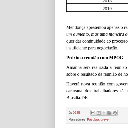
2018
2019
Mendonça apresentou apenas o reaj
um aumento, mas uma maneira de 
quer dar continuidade ao process
insuficiente para negociação.
Próxima reunião com MPOG
Amanhã será realizada a reunião
sobre o resultado da reunião de ho
Haverá nova reunião com govern
caravana dos trabalhadores téc
Brasília-DF.
às
02:58
Marcadores:
Fasubra
,
greve