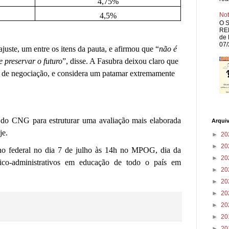
4,75%
4,5%
Not
O S
REP
de 
07/
uste, um entre os itens da pauta, e afirmou que “
não é
preservar o futuro
”, disse. A Fasubra deixou claro que
o de negociação, e considera um patamar extremamente
 do CNG para estruturar uma avaliação mais elaborada
Arqui
je.
►
20
►
20
o federal no dia 7 de julho às 14h no MPOG, dia da
►
20
nico-administrativos em educação de todo o país em
►
20
►
20
►
20
►
20
►
20
►
20