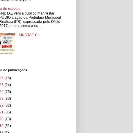
a de repúdio
INDTAE vem a público manifestar
ÚDIO à ação da Prefeitura Municipal
Realeza (PR), expressada pelo Ofício
2017, que se soma a ou...
SINDTAE-CL
vo de publicações
26
(15)
25
(24)
24
(73)
23
(30)
22
(32)
21
(35)
20
(13)
19
(51)
18
(7)