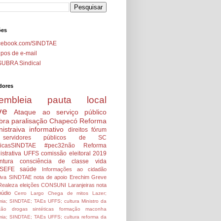
ões
cebook.com/SINDTAE
pos de e-mail
SUBRA Sindical
dores
embleia
pauta local
ve
Ataque ao serviço público
bra
paralisação
Chapecó
Reforma
istraiva
informativo
direitos
fórum
servidores públicos de SC
icasSINDTAE
#pec32não
Reforma
strativa
UFFS
comissão eleitoral 2019
ntura
consciência de classe
vida
SEFE
saúde
Informações ao cidadão
tiva SINDTAE
nota de apoio
Erechim
Greve
Realeza
eleições
CONSUNI
Laranjeiras
nota
údio
Cerro Largo
Chega de mitos
Lazer;
ia; SINDTAE; TAEs UFFS; cultura
Ministro da
ção
drogas sintéticas
formação
maconha
ia; SINDTAE; TAEs UFFS; cultura
reforma da