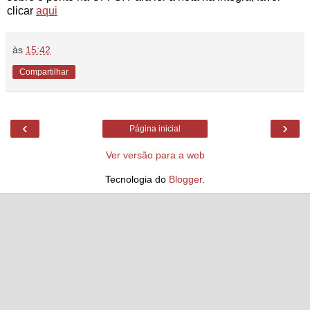
clicar
aqui
às
15:42
Compartilhar
‹
›
Página inicial
Ver versão para a web
Tecnologia do
Blogger
.