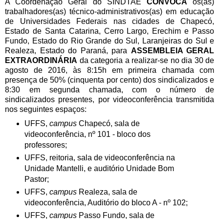
A Coordenação Geral do SINDTAE
CONVOCA
os(as)
trabalhadores(as) técnico-administrativos(as) em educação
de Universidades Federais nas cidades de Chapecó,
Estado de Santa Catarina, Cerro Largo, Erechim e Passo
Fundo, Estado do Rio Grande do Sul, Laranjeiras do Sul e
Realeza, Estado do Paraná, para
ASSEMBLEIA GERAL
EXTRAORDINÁRIA
da categoria a realizar-se no dia 30 de
agosto de 2016, às 8:15h em primeira chamada com
presença de 50% (cinquenta por cento) dos sindicalizados e
8:30 em segunda chamada, com o número de
sindicalizados presentes, por videoconferência transmitida
nos seguintes espaços:
UFFS,
campus
Chapecó, sala de
videoconferência, nº 101 - bloco dos
professores;
UFFS, reitoria, sala de videoconferência na
Unidade Mantelli, e auditório Unidade Bom
Pastor;
UFFS,
campus
Realeza, sala de
videoconferência, Auditório do bloco A - nº 102;
UFFS,
campus
Passo Fundo, sala de