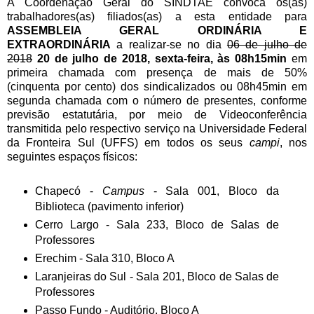
A Coordenação Geral do SINDTAE convoca os(as)
trabalhadores(as) filiados(as) a esta entidade para
ASSEMBLEIA GERAL ORDINÁRIA E
EXTRAORDINÁRIA
a realizar-se no dia
06 de julho de
2018
20 de julho de 2018, sexta-feira, às 08h15min
em
primeira chamada com presença de mais de 50%
(cinquenta por cento) dos sindicalizados ou 08h45min em
segunda chamada com o número de presentes, conforme
previsão estatutária, por meio de Videoconferência
transmitida pelo respectivo serviço na Universidade Federal
da Fronteira Sul (UFFS) em todos os seus
campi
, nos
seguintes espaços físicos:
Chapecó -
Campus
- Sala 001, Bloco da
Biblioteca (pavimento inferior)
Cerro Largo - Sala 233, Bloco de Salas de
Professores
Erechim - Sala 310, Bloco A
Laranjeiras do Sul - Sala 201, Bloco de Salas de
Professores
Passo Fundo - Auditório, Bloco A