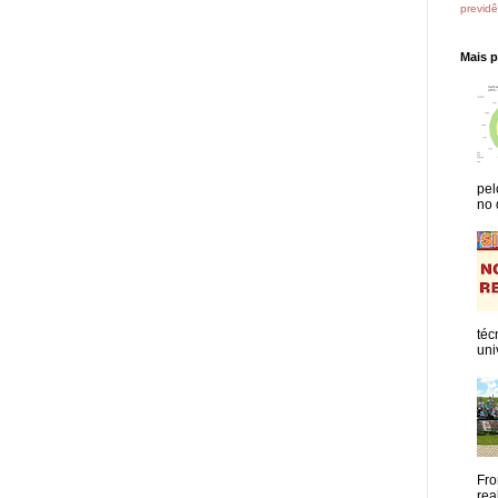
previdê
Mais 
pel
no 
téc
uni
Fro
rea