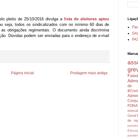
elo pleito de 25/10/2016 divulga a
lista de eleitores aptos
Ligaç
u seja, todos os sindicalizados com no mínimo 60 dias de
Fa
 as obrigações regimentais. O documento ainda discrimina
Gru
tação. Dúvidas podem ser enviadas para o endereço de
e-mail
FA
Marca
ass
gre
Página inicial
Postagem mais antiga
Fasu
Admin
de 
#Cron
Admini
Conju
FONA
execu
Geral
de rep
pandem
Educa
pandem