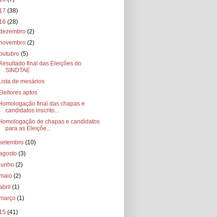
17
(38)
16
(28)
dezembro
(2)
novembro
(2)
outubro
(5)
Resultado final das Eleições do
SINDTAE
Lista de mesários
Eleitores aptos
Homologação final das chapas e
candidatos inscrito...
Homologação de chapas e candidatos
para as Eleiçõe...
setembro
(10)
agosto
(3)
junho
(2)
maio
(2)
abril
(1)
março
(1)
15
(41)