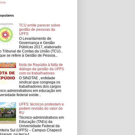
ncia
populares
TCU emite parecer sobre
gestão de pessoas da
UFFS
O Levantamento de
Governança e Gestão
Públicas 2017, elaborado
o Tribunal de Contas da União (TCU) ,
que se refere à Gestão de Pessoa...
Nota de Repúdio à falta de
diálogo da gestão da UFFS
com os trabalhadores
O SINDTAE , entidade
sindical que congrega os
trabalhadores dos cargos
nico-administrativos em educação em
versidade federal existe...
UFFS: técnicos protestam e
pedem revisão do valor do
RU
Técnico-administrativos em
Educação (TAEs) da
Universidade Federal da
nteira Sul (UFFS) – Campus Chapecó
lizaram, na terça-f...