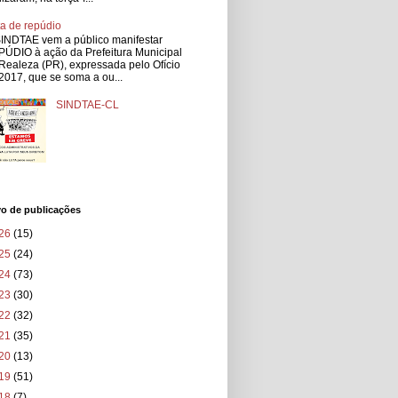
a de repúdio
INDTAE vem a público manifestar
ÚDIO à ação da Prefeitura Municipal
Realeza (PR), expressada pelo Ofício
2017, que se soma a ou...
SINDTAE-CL
vo de publicações
26
(15)
25
(24)
24
(73)
23
(30)
22
(32)
21
(35)
20
(13)
19
(51)
18
(7)