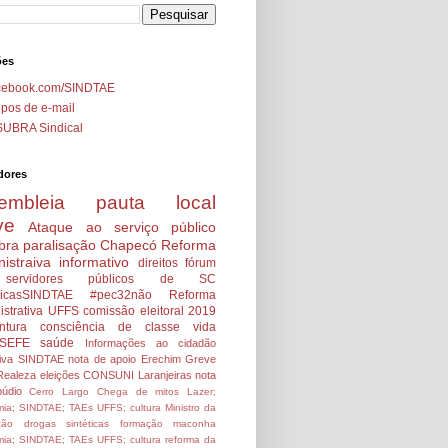
ões
cebook.com/SINDTAE
pos de e-mail
SUBRA Sindical
dores
embleia
pauta local
ve
Ataque ao serviço público
bra
paralisação
Chapecó
Reforma
istraiva
informativo
direitos
fórum
servidores públicos de SC
icasSINDTAE
#pec32não
Reforma
strativa
UFFS
comissão eleitoral 2019
ntura
consciência de classe
vida
SEFE
saúde
Informações ao cidadão
tiva SINDTAE
nota de apoio
Erechim
Greve
Realeza
eleições
CONSUNI
Laranjeiras
nota
údio
Cerro Largo
Chega de mitos
Lazer;
ia; SINDTAE; TAEs UFFS; cultura
Ministro da
ção
drogas sintéticas
formação
maconha
ia; SINDTAE; TAEs UFFS; cultura
reforma da