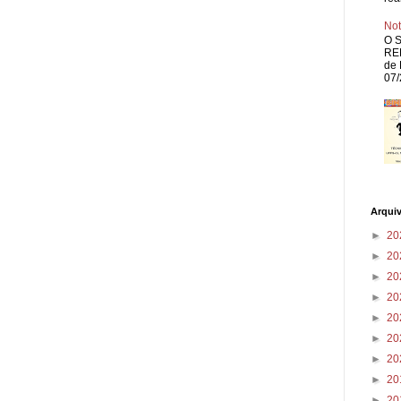
Not
O S
REP
de 
07/
Arqui
►
20
►
20
►
20
►
20
►
20
►
20
►
20
►
20
►
20