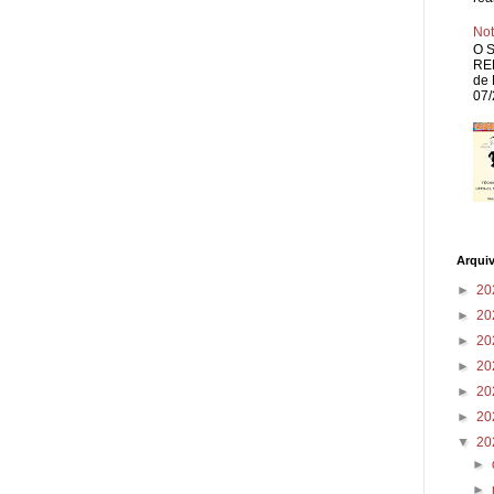
Not
O S
REP
de 
07/
Arqui
►
20
►
20
►
20
►
20
►
20
►
20
▼
20
►
►