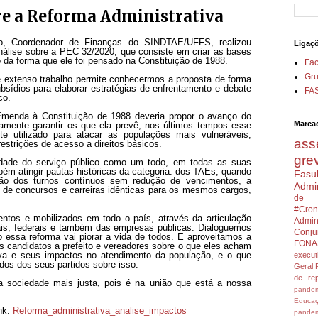
re a Reforma Administrativa
, Coordenador de Finanças do SINDTAE/UFFS, realizou
Ligaç
nálise sobre a PEC 32/2020, que consiste em criar as bases
 da forma que ele foi pensado na Constituição de 1988.
Fa
Gru
e extenso trabalho permite conhecermos a proposta de forma
bsídios para elaborar estratégias de enfrentamento e debate
FA
co.
menda à Constituição de 1988 deveria propor o avanço do
Marca
mente garantir os que ela prevê, nos últimos tempos esse
ente utilizado para atacar as populações mais vulneráveis,
ass
strições de acesso a direitos básicos.
gre
idade do serviço público como um todo, em todas as suas
ém atingir pautas históricas da categoria: dos TAEs, quando
Fasu
ução dos turnos contínuos sem redução de vencimentos, a
Admin
s de concursos e carreiras idênticas para os mesmos cargos,
de 
#Cron
ntos e mobilizados em todo o país, através da articulação
Admini
uais, federais e também das empresas públicas. Dialoguemos
Conju
 essa reforma vai piorar a vida de todos. E aproveitamos a
FONA
s candidatos a prefeito e vereadores sobre o que eles acham
iva e seus impactos no atendimento da população, e o que
execu
dos dos seus partidos sobre isso.
Geral
de rep
a sociedade mais justa, pois é na união que está a nossa
pandem
Educa
nk:
Reforma_administrativa_analise_impactos
pandem