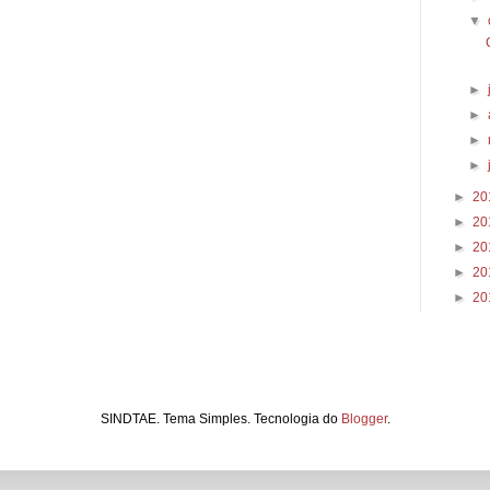
▼
►
►
►
►
►
20
►
20
►
20
►
20
►
20
SINDTAE. Tema Simples. Tecnologia do
Blogger
.