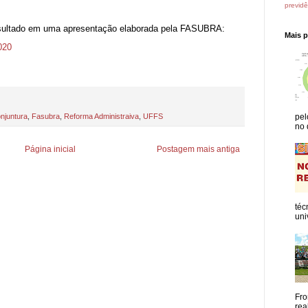
previdê
nsultado em uma apresentação elaborada pela FASUBRA:
Mais 
020
pel
njuntura
,
Fasubra
,
Reforma Administraiva
,
UFFS
no 
Página inicial
Postagem mais antiga
téc
uni
Fro
rea