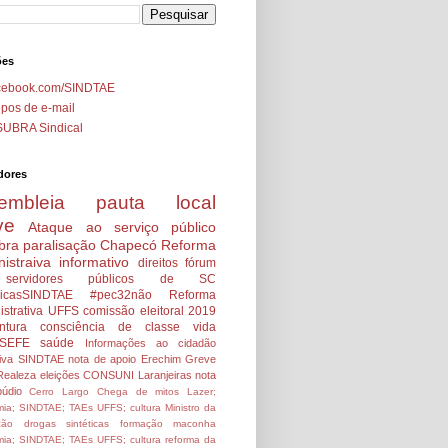
ões
cebook.com/SINDTAE
pos de e-mail
SUBRA Sindical
dores
embleia
pauta local
ve
Ataque ao serviço público
bra
paralisação
Chapecó
Reforma
istraiva
informativo
direitos
fórum
servidores públicos de SC
icasSINDTAE
#pec32não
Reforma
strativa
UFFS
comissão eleitoral 2019
ntura
consciência de classe
vida
SEFE
saúde
Informações ao cidadão
tiva SINDTAE
nota de apoio
Erechim
Greve
Realeza
eleições
CONSUNI
Laranjeiras
nota
údio
Cerro Largo
Chega de mitos
Lazer;
ia; SINDTAE; TAEs UFFS; cultura
Ministro da
ção
drogas sintéticas
formação
maconha
ia; SINDTAE; TAEs UFFS; cultura
reforma da