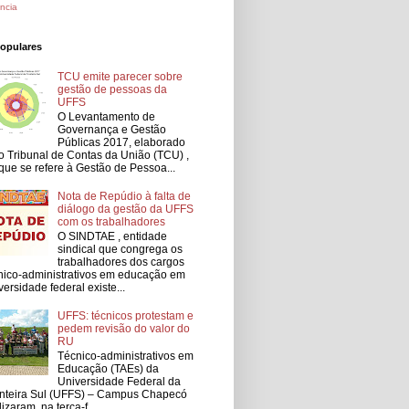
ncia
populares
TCU emite parecer sobre
gestão de pessoas da
UFFS
O Levantamento de
Governança e Gestão
Públicas 2017, elaborado
o Tribunal de Contas da União (TCU) ,
que se refere à Gestão de Pessoa...
Nota de Repúdio à falta de
diálogo da gestão da UFFS
com os trabalhadores
O SINDTAE , entidade
sindical que congrega os
trabalhadores dos cargos
nico-administrativos em educação em
versidade federal existe...
UFFS: técnicos protestam e
pedem revisão do valor do
RU
Técnico-administrativos em
Educação (TAEs) da
Universidade Federal da
nteira Sul (UFFS) – Campus Chapecó
lizaram, na terça-f...