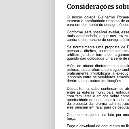
Considerações sob
O nosso colega Guilhermo Romero
extenso e aprofundado trabalho de a
para um desmonte do serviço público
Conforme será possível avaliar, ess
mais aprofundada, o que nos traz su
contra o desmanche do serviço públi
Se normalmente uma proposta de E
acesso a direitos, ou mesmo minima
artifício jurídico tem sido largam
quando são colocados uma série de re
Além de atacar diretamente a qual
esferas, essa reforma consegue tamb
praticamente inviabilizará a exec
isonomia entre os servidores atravé
dentre tantas outras implicações.
Dessa forma, cabe continuarmos ate
entre as esferas municipais, estad
com familiares e amigos sobre como
oportunidade de questionar a todos o
da proposta da reforma administrat
eles pensam em falar para os deputa
Continuemos juntos na luta por um
força.
Faça o download do documento no li