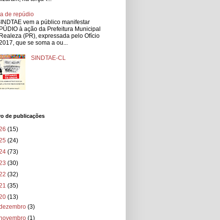
a de repúdio
INDTAE vem a público manifestar
ÚDIO à ação da Prefeitura Municipal
Realeza (PR), expressada pelo Ofício
2017, que se soma a ou...
SINDTAE-CL
vo de publicações
26
(15)
25
(24)
24
(73)
23
(30)
22
(32)
21
(35)
20
(13)
dezembro
(3)
novembro
(1)