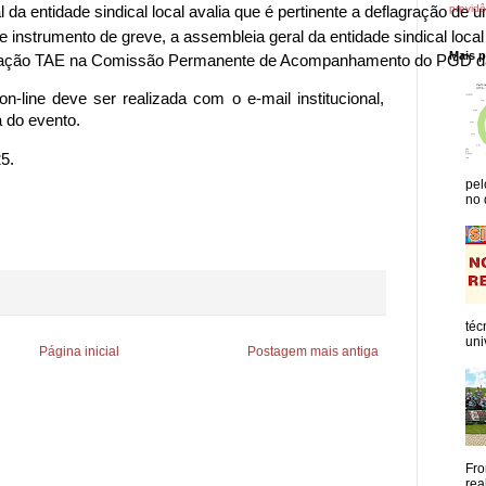
previdê
l da entidade sindical local avalia que é pertinente a deflagração 
e instrumento de greve, a assembleia geral da entidade sindical loc
Mais 
tação TAE na Comissão Permanente de Acompanhamento do PGD d
line deve ser realizada com o e-mail institucional,
 do evento.
5.
pel
no 
téc
uni
Página inicial
Postagem mais antiga
Fro
rea