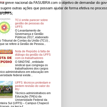
ncia
de uma greve nacional da FASUBRA com o objetivo de demandar do gov
al sugere outras ações que possam ajudar de forma efetiva no proces
populares
a UFFS; 
TCU emite parecer sobre
gestão de pessoas da
UFFS
O Levantamento de
Governança e Gestão
Públicas 2017, elaborado
o Tribunal de Contas da União (TCU) ,
que se refere à Gestão de Pessoa...
Nota de Repúdio à falta de
diálogo da gestão da UFFS
com os trabalhadores
O SINDTAE , entidade
sindical que congrega os
trabalhadores dos cargos
nico-administrativos em educação em
versidade federal existe...
UFFS: técnicos protestam e
pedem revisão do valor do
RU
Técnico-administrativos em
Educação (TAEs) da
Universidade Federal da
nteira Sul (UFFS) – Campus Chapecó
lizaram, na terça-f...