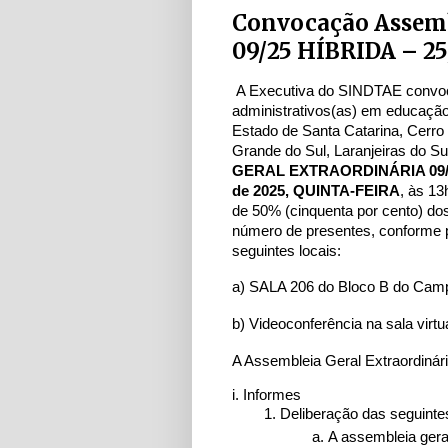
Convocação Assemb
09/25 HÍBRIDA – 25
A Executiva do SINDTAE convoca
administrativos(as) em educação
Estado de Santa Catarina, Cerro
Grande do Sul, Laranjeiras do S
GERAL EXTRAORDINÁRIA 09/
de 2025, QUINTA-FEIRA
, às 1
de 50% (cinquenta por cento) do
número de presentes, conforme pr
seguintes locais:
a) SALA 206 do Bloco B do Ca
b) Videoconferência na sala vir
A Assembleia Geral Extraordinári
i. Informes
Deliberação das seguinte
A assembleia geral