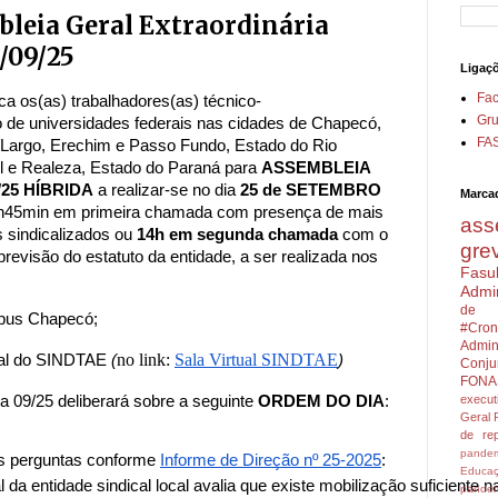
leia Geral Extraordinária
/09/25
Ligaç
Fa
 os(as) trabalhadores(as) técnico-
Gru
 de universidades federais nas cidades de Chapecó,
FA
 Largo, Erechim e Passo Fundo, Estado do Rio
ul e Realeza, Estado do Paraná para
ASSEMBLEIA
25 HÍBRIDA
a realizar-se no dia
25 de SETEMBRO
Marca
3h45min em primeira chamada com presença de mais
ass
s sindicalizados ou
14h em segunda chamada
com o
gre
evisão do estatuto da entidade, a ser realizada nos
Fasu
Admin
de 
mpus Chapecó;
#Cron
Admini
no link:
Sala Virtual SINDTAE
tual do SINDTAE
(
)
Conju
FONA
a 09/25 deliberará sobre a seguinte
ORDEM DO DIA
:
execu
Geral
de rep
pandem
s perguntas conforme 
Informe de Direção nº 25-2025
: 
Educa
 da entidade sindical local avalia que existe mobilização suficiente n
pandem