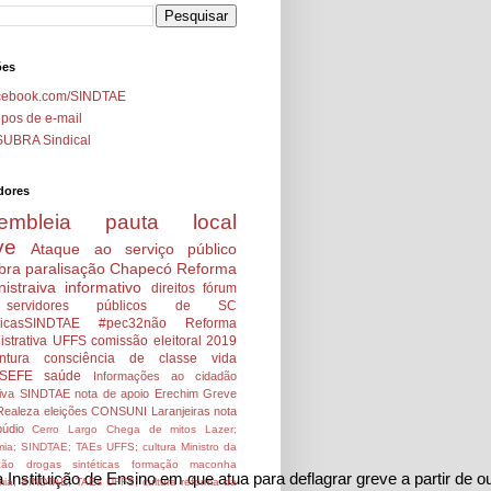
ões
cebook.com/SINDTAE
pos de e-mail
SUBRA Sindical
dores
embleia
pauta local
ve
Ataque ao serviço público
bra
paralisação
Chapecó
Reforma
istraiva
informativo
direitos
fórum
servidores públicos de SC
icasSINDTAE
#pec32não
Reforma
strativa
UFFS
comissão eleitoral 2019
ntura
consciência de classe
vida
SEFE
saúde
Informações ao cidadão
tiva SINDTAE
nota de apoio
Erechim
Greve
Realeza
eleições
CONSUNI
Laranjeiras
nota
údio
Cerro Largo
Chega de mitos
Lazer;
ia; SINDTAE; TAEs UFFS; cultura
Ministro da
ção
drogas sintéticas
formação
maconha
a Instituição de Ensino em que atua para deflagrar greve a partir de 
ia; SINDTAE; TAEs UFFS; cultura
reforma da