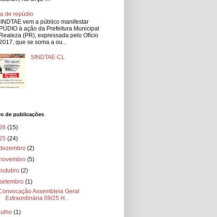
a de repúdio
INDTAE vem a público manifestar
ÚDIO à ação da Prefeitura Municipal
Realeza (PR), expressada pelo Ofício
2017, que se soma a ou...
SINDTAE-CL
vo de publicações
26
(15)
25
(24)
dezembro
(2)
novembro
(5)
outubro
(2)
setembro
(1)
Convocação Assembleia Geral
Extraordinária 09/25 H...
julho
(1)