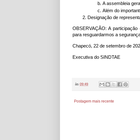
A assembleia gera
Além do important
Designação de represen
OBSERVAÇÃO: A participação on-
para resguardarmos a segurança
Chapecó, 22 de setembro de 202
Executiva do SINDTAE
às
09:49
Postagem mais recente