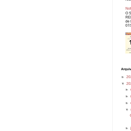
Not
O S
REP
de 
07/
Arqui
►
20
▼
20
►
►
►
▼
►