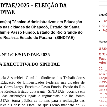
NDTAE/2025 - ELEIÇÃO DA
NDTAE
Ligaç
Fa
res(as) Técnico-Administrativos em Educação
Gru
s nas cidades de Chapecó, Estado de Santa
FA
echim e Passo Fundo, Estado do Rio Grande do
l e Realeza, Estado do Paraná - (SINDTAE)
Marca
ass
gre
 Nº 1/CE/SINDTAE/2025
Fasu
Admin
A EXECUTIVA DO SINDTAE
de 
#Cron
Admini
pela Assembleia Geral do Sindicato dos Trabalhadores
Conju
m Educação de Universidades Federais nas cidades de
FONA
execu
na, Cerro Largo, Erechim e Passo Fundo, Estado do Rio
Geral
ul e Realeza, Estado do Paraná - SINDTAE, ocorrida em
de rep
das atribuições legais e regimentais que lhe foram
pandem
DTAE, torna pública as normas para a realização das
Educa
utiva e Conselho Fiscal, os quais terão mandato de 36
pandem