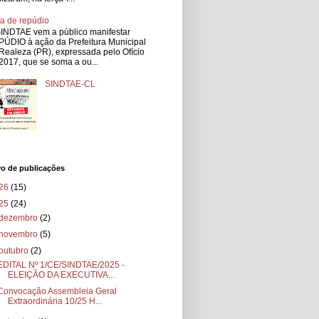
a de repúdio
INDTAE vem a público manifestar
ÚDIO à ação da Prefeitura Municipal
Realeza (PR), expressada pelo Ofício
2017, que se soma a ou...
SINDTAE-CL
vo de publicações
26
(15)
25
(24)
dezembro
(2)
novembro
(5)
outubro
(2)
EDITAL Nº 1/CE/SINDTAE/2025 -
ELEIÇÃO DA EXECUTIVA...
Convocação Assembleia Geral
Extraordinária 10/25 H...