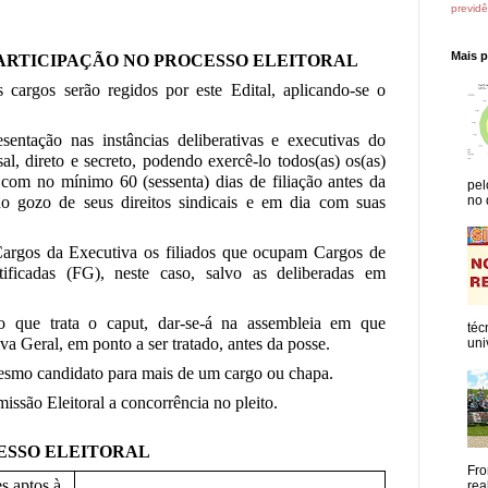
previdê
Mais 
PARTICIPAÇÃO NO PROCESSO ELEITORAL
s cargos serão regidos por este Edital, aplicando-se o
sentação nas instâncias deliberativas e executivas do
, direto e secreto, podendo exercê-lo todos(as) os(as)
com no mínimo 60 (sessenta) dias de filiação antes da
pel
no 
no gozo de seus direitos sindicais e em dia com suas
argos da Executiva os filiados que ocupam Cargos de
ficadas (FG), neste caso, salvo as deliberadas em
o que trata o caput, dar-se-á na assembleia em que
téc
a Geral, em ponto a ser tratado, antes da posse.
uni
esmo candidato para mais de um cargo ou chapa.
são Eleitoral a concorrência no pleito.
ESSO ELEITORAL
Fro
s aptos à
rea