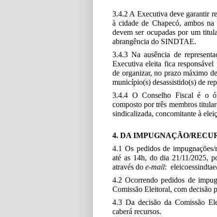
3.4.2 A Executiva deve garantir re
à cidade de Chapecó, ambos na c
devem ser ocupadas por um titul
abrangência do SINDTAE.
3.4.3 Na ausência de representa
Executiva eleita fica responsável 
de organizar, no prazo máximo de 
município(s) desassistido(s) de re
3.4.4 O Conselho Fiscal é o ó
composto por três membros titulares
sindicalizada, concomitante à ele
4. DA IMPUGNAÇÃO/RECU
4.1 Os pedidos de impugnações/r
até as 14h, do dia 21/11/2025, p
através do
e-mail
: eleicoessindt
4.2 Ocorrendo pedidos de impugna
Comissão Eleitoral, com decisão p
4.3 Da decisão da Comissão Elei
caberá recursos.