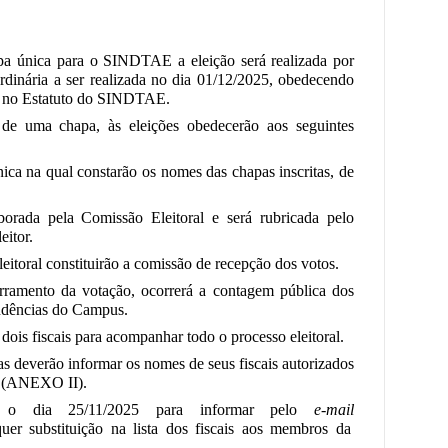
pa única para o SINDTAE a eleição será realizada por
dinária a ser realizada no dia 01/12/2025, obedecendo
s no Estatuto do SINDTAE.
de uma chapa, às eleições obedecerão aos seguintes
ica na qual constarão os nomes das chapas inscritas, de
borada pela Comissão Eleitoral e será rubricada pelo
eitor.
toral constituirão a comissão de recepção dos votos.
rramento da votação, ocorrerá a contagem pública dos
endências do Campus.
 dois fiscais para acompanhar todo o processo eleitoral.
as deverão informar os nomes de seus fiscais autorizados
l (ANEXO II).
é o dia 25/11/2025 para informar pelo
e-mail
uer substituição na lista dos fiscais aos membros da