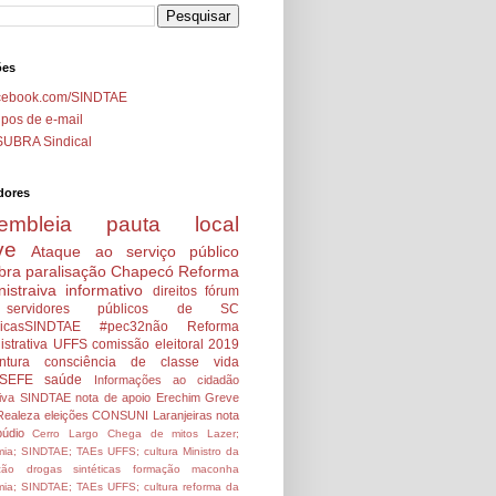
ões
cebook.com/SINDTAE
pos de e-mail
SUBRA Sindical
dores
embleia
pauta local
ve
Ataque ao serviço público
bra
paralisação
Chapecó
Reforma
istraiva
informativo
direitos
fórum
servidores públicos de SC
icasSINDTAE
#pec32não
Reforma
strativa
UFFS
comissão eleitoral 2019
ntura
consciência de classe
vida
SEFE
saúde
Informações ao cidadão
tiva SINDTAE
nota de apoio
Erechim
Greve
Realeza
eleições
CONSUNI
Laranjeiras
nota
údio
Cerro Largo
Chega de mitos
Lazer;
ia; SINDTAE; TAEs UFFS; cultura
Ministro da
ção
drogas sintéticas
formação
maconha
ia; SINDTAE; TAEs UFFS; cultura
reforma da