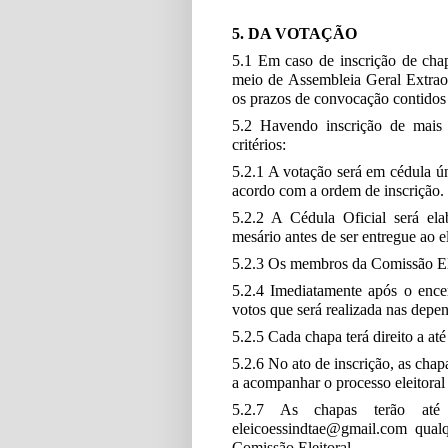
5. DA VOTAÇÃO
5.1 Em caso de inscrição de cha
meio de Assembleia Geral Extraor
os prazos de convocação contido
5.2 Havendo inscrição de mais 
critérios:
5.2.1 A votação será em cédula ún
acordo com a ordem de inscrição.
5.2.2 A Cédula Oficial será ela
mesário antes de ser entregue ao el
5.2.3 Os membros da Comissão Elei
5.2.4 Imediatamente após o ence
votos que será realizada nas dep
5.2.5 Cada chapa terá direito a até
5.2.6 No ato de inscrição, as chap
a acompanhar o processo eleitora
5.2.7 As chapas terão at
eleicoessindtae@gmail.com qualq
Comissão Eleitoral.