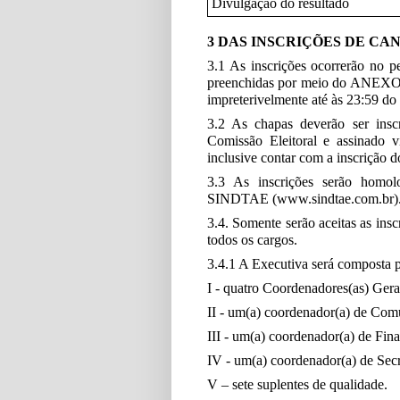
Divulgação do resultado
3 DAS INSCRIÇÕES DE CA
3.1 As inscrições ocorrerão no 
preenchidas por meio do ANEXO
impreterivelmente até às 23:59 d
3.2 As chapas deverão ser insc
Comissão Eleitoral e assinado
inclusive contar com a inscrição d
3.3 As inscrições serão homol
SINDTAE (www.sindtae.com.br)
3.4. Somente serão aceitas as insc
todos os cargos.
3.4.1 A Executiva será composta p
I - quatro Coordenadores(as) Gera
II - um(a) coordenador(a) de Comu
III - um(a) coordenador(a) de Fin
IV - um(a) coordenador(a) de Secr
V – sete suplentes de qualidade.