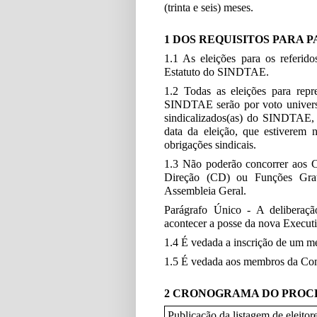
(trinta e seis) meses.
1 DOS REQUISITOS PARA 
1.1 As eleições para os referido
Estatuto do SINDTAE.
1.2 Todas as eleições para repre
SINDTAE serão por voto universal
sindicalizados(as) do SINDTAE, 
data da eleição, que estiverem 
obrigações sindicais.
1.3 Não poderão concorrer aos C
Direção (CD) ou Funções Grati
Assembleia Geral.
Parágrafo Único - A deliberaçã
acontecer a posse da nova Executiv
1.4 É vedada a inscrição de um m
1.5 É vedada aos membros da Comis
2 CRONOGRAMA DO PROC
Publicação da listagem de eleitore