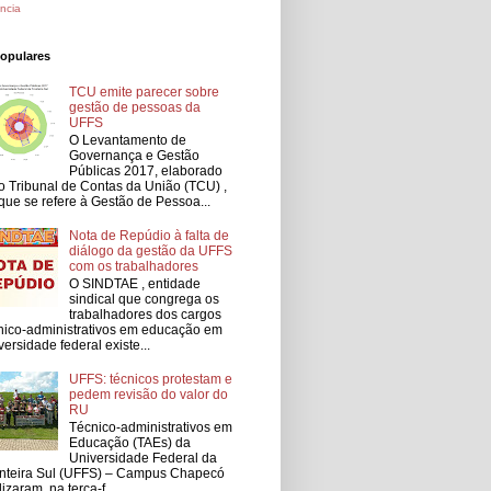
ncia
populares
TCU emite parecer sobre
gestão de pessoas da
UFFS
O Levantamento de
Governança e Gestão
Públicas 2017, elaborado
o Tribunal de Contas da União (TCU) ,
que se refere à Gestão de Pessoa...
Nota de Repúdio à falta de
diálogo da gestão da UFFS
com os trabalhadores
O SINDTAE , entidade
sindical que congrega os
trabalhadores dos cargos
nico-administrativos em educação em
versidade federal existe...
UFFS: técnicos protestam e
pedem revisão do valor do
RU
Técnico-administrativos em
Educação (TAEs) da
Universidade Federal da
nteira Sul (UFFS) – Campus Chapecó
lizaram, na terça-f...