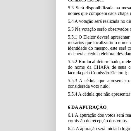
5.3 Será disponibilizada na mes
nomes que compõem cada chapa e 
5.4 A votação será realizada no di
5.5 Na votação serão observados o
5.5.1 O Eleitor deverá apresentar
mesários que localizarão o nome d
identidade do mesmo, este será co
receberá a cédula eleitoral devida
5.5.2 Em local determinado, o el
do nome da CHAPA de seus cand
lacrada pela Comissão Eleitoral;
5.5.3 A cédula que apresentar 
considerada voto nulo;
5.5.4 A cédula que não apresenta
6 DA APURAÇÃO
6.1 A apuração dos votos será rea
comissão de recepção dos votos.
6.2. A apuração será iniciada log