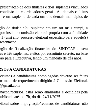
presentação de dois titulares e dois suplentes vinculados
ondição de coordenadores gerais. As demais cadeiras
ar e um suplente de cada um dos demais municípios de
ção de titular e/ou suplente em um ou mais campi, a
por instituir comissão eleitoral própria com a finalidade
1 (um) ano, processo eleitoral específico para aquele(s)
presentação.
rgão de fiscalização financeira do SINDTAE e será
 e três suplentes, eleitos por escrutínio secreto, na base
ição para a Executiva, tendo um mandato de três anos.
RSOS A CANDIDATURAS
ecursos a candidaturas homologadas deverão ser feitas
or meio de requerimento dirigido à Comissão Eleitoral,
ae@gmail.com
ção/recursos, estas serão analisadas e decididas pela
ublicada até as 17h, do dia 24/11/2025.
toral sobre impugnação/recursos de candidaturas não