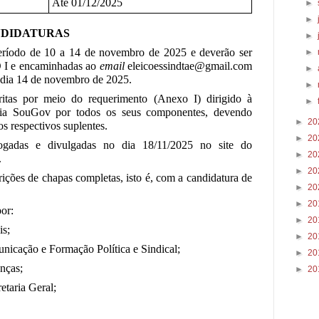
Até 01/12/2025
►
►
NDIDATURAS
►
período de 10 a 14 de novembro de 2025 e deverão ser
►
 I e encaminhadas ao
email
eleicoessindtae@gmail.com
►
o dia 14 de novembro de 2025.
►
ritas por meio do requerimento (Anexo I) dirigido à
►
 via SouGov por todos os seus componentes, devendo
►
20
os respectivos suplentes.
►
20
ogadas e divulgadas no dia 18/11/2025 no site do
►
20
.
►
20
rições de chapas completas, isto é, com a candidatura de
►
20
►
20
or:
►
20
is;
►
20
nicação e Formação Política e Sindical;
►
20
anças;
►
20
etaria Geral;