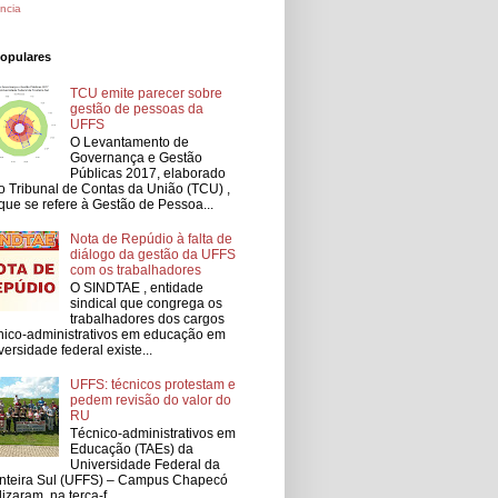
ncia
populares
TCU emite parecer sobre
gestão de pessoas da
UFFS
O Levantamento de
Governança e Gestão
Públicas 2017, elaborado
o Tribunal de Contas da União (TCU) ,
que se refere à Gestão de Pessoa...
Nota de Repúdio à falta de
diálogo da gestão da UFFS
com os trabalhadores
O SINDTAE , entidade
sindical que congrega os
trabalhadores dos cargos
nico-administrativos em educação em
versidade federal existe...
UFFS: técnicos protestam e
pedem revisão do valor do
RU
Técnico-administrativos em
Educação (TAEs) da
Universidade Federal da
nteira Sul (UFFS) – Campus Chapecó
lizaram, na terça-f...