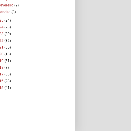
fevereiro
(2)
janeiro
(3)
25
(24)
24
(73)
23
(30)
22
(32)
21
(35)
20
(13)
19
(51)
18
(7)
17
(38)
16
(28)
15
(41)