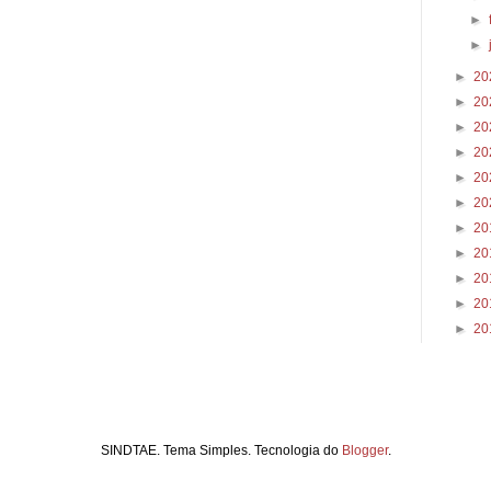
►
►
►
20
►
20
►
20
►
20
►
20
►
20
►
20
►
20
►
20
►
20
►
20
SINDTAE. Tema Simples. Tecnologia do
Blogger
.