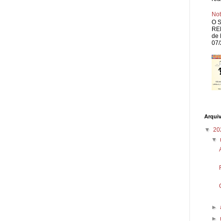
Not
O S
REP
de 
07/
Arqui
▼
20
▼
►
►