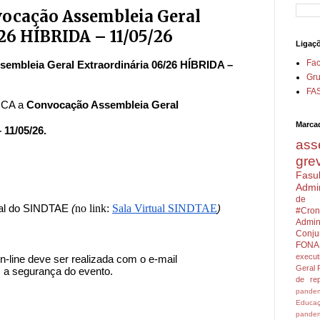
ocação Assembleia Geral
26 HÍBRIDA – 11/05/26
Ligaç
Fa
bleia Geral Extraordinária 06/26 HÍBRIDA – 
Gru
FA
CA a 
Convocação Assembleia Geral 
Marca
11/05/26. 
ass
gre
Fasu
Admin
de 
no link: 
Sala Virtual SINDTAE
ual do SINDTAE 
(
)
#Cron
Admini
Conju
FONA
execu
line deve ser realizada com o e-mail 
Geral
s a segurança do evento.
de rep
pandem
Educa
pandem