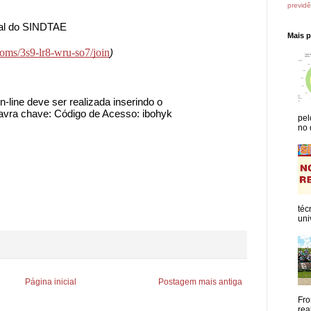
previdê
l 
do SINDTAE 
Mais 
rooms/3s9-lr8-wru-so7/join
)
ine deve ser realizada inserindo o 
lavra chave: Código de Acesso: ibohyk
pel
no 
téc
uni
Página inicial
Postagem mais antiga
Fro
rea