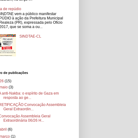
a de repúdio
INDTAE vem a público manifestar
ÚDIO à ação da Prefeitura Municipal
Realeza (PR), expressada pelo Ofício
2017, que se soma a ou...
SINDTAE-CL
vo de publicações
26
(15)
maio
(3)
A anti-Nakba: o espírito de Gaza em
resposta ao ge...
RETIFICAÇÃO Convocação Assembleia
Geral Extraordin...
Convocação Assembleia Geral
Extraordinária 06/26 H...
abril
(6)
março
(1)