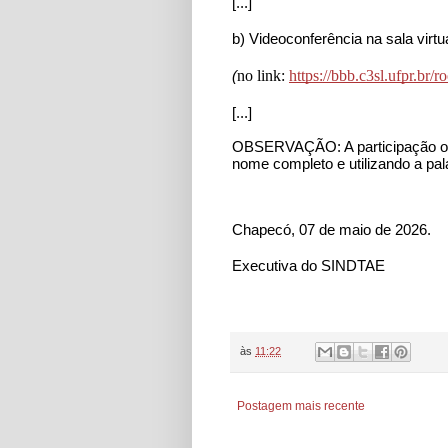
[...]
b) Videoconferência na sala virtua
no link: 
https://bbb.c3sl.ufpr.br/
(
[...]
OBSERVAÇÃO: A participação on-l
nome completo e utilizando a pa
Chapecó, 07 de maio de 2026.
Executiva do SINDTAE
às
11:22
Postagem mais recente