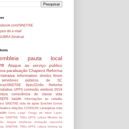
ões
cebook.com/SINDTAE
pos de e-mail
SUBRA Sindical
dores
embleia
pauta local
ve
Ataque ao serviço público
bra
paralisação
Chapecó
Reforma
istraiva
informativo
direitos
fórum
servidores públicos de SC
icasSINDTAE
#pec32não
Reforma
strativa
UFFS
comissão eleitoral 2019
ntura
consciência de classe
vida
SEFE
saúde
Informações ao cidadão
tiva SINDTAE
nota de apoio
Erechim
Greve
Realeza
eleições
CONSUNI
Laranjeiras
nota
údio
Cerro Largo
Chega de mitos
Lazer;
ia; SINDTAE; TAEs UFFS; cultura
Ministro da
ção
drogas sintéticas
formação
maconha
ia; SINDTAE; TAEs UFFS; cultura
reforma da