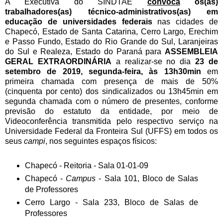
A Executiva do SINDTAE
convoca
os(as)
trabalhadores(as) técnico-administrativos(as) em
educação de universidades federais
nas cidades de
Chapecó, Estado de Santa Catarina, Cerro Largo, Erechim
e Passo Fundo, Estado do Rio Grande do Sul, Laranjeiras
do Sul e Realeza, Estado do Paraná para
ASSEMBLEIA
GERAL EXTRAORDINÁRIA
a realizar-se no dia
23 de
setembro de 2019, segunda-feira, às 13h30min
em
primeira chamada com presença de mais de 50%
(cinquenta por cento) dos sindicalizados ou 13h45min em
segunda chamada com o número de presentes, conforme
previsão do estatuto da entidade, por meio de
Videoconferência transmitida pelo respectivo serviço na
Universidade Federal da Fronteira Sul (UFFS) em todos os
seus
campi
, nos seguintes espaços físicos:
Chapecó - Reitoria - Sala 01-01-09
Chapecó -
Campus
- Sala 101, Bloco de Salas
de Professores
Cerro Largo - Sala 233, Bloco de Salas de
Professores